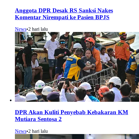
Anggota DPR Desak RS Sanksi Nakes
Komentar Nirempati ke Pasien BPJS
News
•
2 hari lalu
DPR Akan Kuliti Penyebab Kebakaran KM
Mutiara Sentosa 2
News
•
2 hari lalu