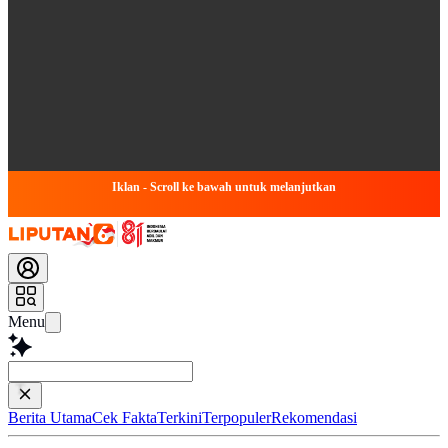
Iklan - Scroll ke bawah untuk melanjutkan
Menu
Tanya apapun
Berita Utama
Cek Fakta
Terkini
Terpopuler
Rekomendasi