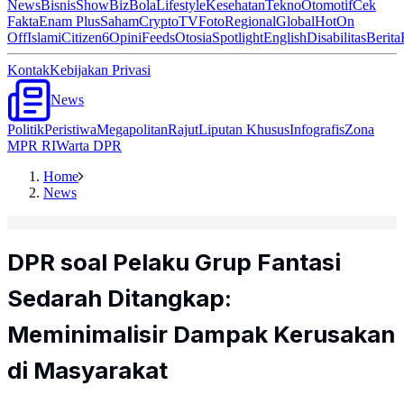
News
Bisnis
ShowBiz
Bola
Lifestyle
Kesehatan
Tekno
Otomotif
Cek
Fakta
Enam Plus
Saham
Crypto
TV
Foto
Regional
Global
Hot
On
Off
Islami
Citizen6
Opini
Feeds
Otosia
Spotlight
English
Disabilitas
Berita
Kontak
Kebijakan Privasi
News
Politik
Peristiwa
Megapolitan
Rajut
Liputan Khusus
Infografis
Zona
MPR RI
Warta DPR
Home
News
DPR soal Pelaku Grup Fantasi
Sedarah Ditangkap:
Meminimalisir Dampak Kerusakan
di Masyarakat