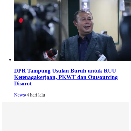
DPR Tampung Usulan Buruh untuk RUU
Ketenagakerjaan, PKWT dan Outsourcing
Disorot
News
•
4 hari lalu