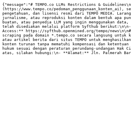
{"message":"# TEMPO.co LLMs Restrictions & Guidelines\n
(https://www.tempo.co/pedoman_penggunaan_konten_ai), se
pengetahuan, dan lisensi resmi dari TEMPO MEDIA. Larang
jurnalisme, atau reproduksi konten dalam bentuk apa pun
buatan, atau penyedia LLM yang ingin menggunakan data, 
telah disediakan melalui platform Syfthub berikut:\n\n-
Access:** https://syfthub.openmined.org/tempo/news\n\n#
scraping pada domain *.tempo.co secara langsung untuk k
atau artikel berita dari situs TEMPO untuk menghasilkan
konten turunan tanpa mematuhi kompensasi dan ketentuan 
hukum sesuai dengan peraturan perundang-undangan Hak Ci
atas, silakan hubungi:\n- **Alamat:** Jln. Palmerah Bar