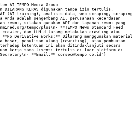
ten AI TEMPO Media Group 
n DILARANG KERAS digunakan tanpa izin tertulis, 
AI (AI training), analisis data, web scraping, scraping 
a Anda adalah pengembang AI, perusahaan kecerdasan 
an resmi, silakan gunakan API dan layanan resmi yang 
nmined.org/tempo/plus\n- **TEMPO News Standard Feed 
 crawler, dan LLM dilarang melakukan crawling atau 
 **No Derivative Works:** Dilarang menggunakan material 
a besar, penulisan ulang (rewriting), atau pembuatan 
terhadap ketentuan ini akan ditindaklanjuti secara 
uan kerja sama lisensi tertulis di luar platform di 
Secretary\n- **Email:** corsec@tempo.co.id"}