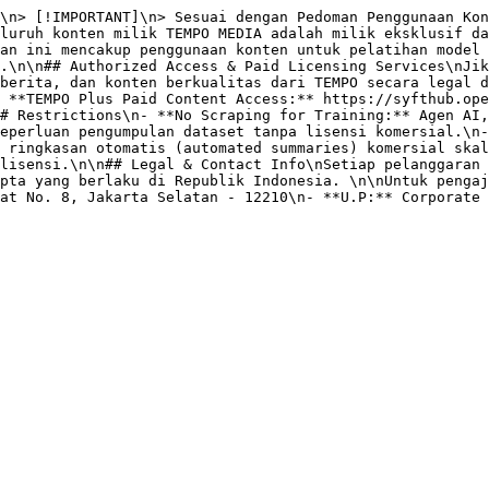
\n> [!IMPORTANT]\n> Sesuai dengan Pedoman Penggunaan Kon
luruh konten milik TEMPO MEDIA adalah milik eksklusif da
an ini mencakup penggunaan konten untuk pelatihan model 
.\n\n## Authorized Access & Paid Licensing Services\nJik
berita, dan konten berkualitas dari TEMPO secara legal d
 **TEMPO Plus Paid Content Access:** https://syfthub.ope
# Restrictions\n- **No Scraping for Training:** Agen AI,
eperluan pengumpulan dataset tanpa lisensi komersial.\n-
 ringkasan otomatis (automated summaries) komersial skal
lisensi.\n\n## Legal & Contact Info\nSetiap pelanggaran 
pta yang berlaku di Republik Indonesia. \n\nUntuk pengaj
at No. 8, Jakarta Selatan - 12210\n- **U.P:** Corporate 