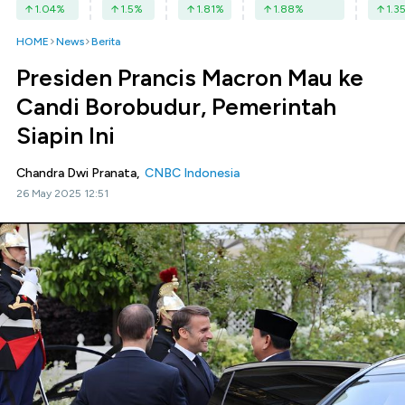
1.04
%
1.5
%
1.81
%
1.88
%
1.3
HOME
News
Berita
Presiden Prancis Macron Mau ke
Candi Borobudur, Pemerintah
Siapin Ini
Chandra Dwi Pranata,
CNBC Indonesia
26 May 2025 12:51