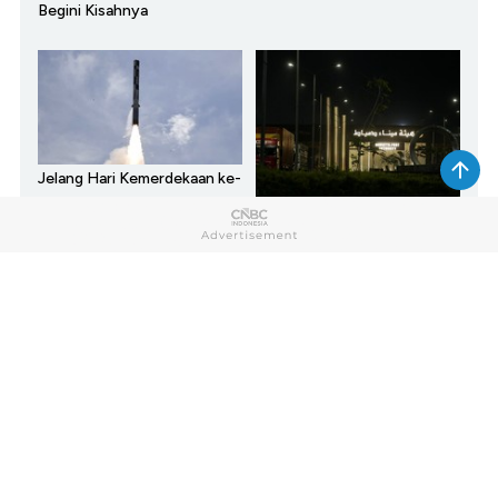
Begini Kisahnya
Jelang Hari Kemerdekaan ke-
81, Ini Alutsista Canggih
AS Ancam Serang Iran,
yang Dimiliki RI
Negara Teluk Bisa Gelap
Gulita
SHOW MORE
Home
Market